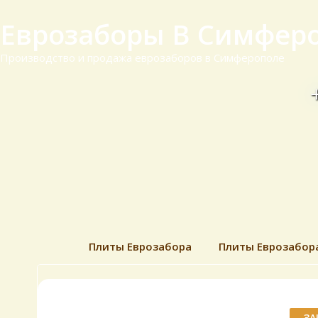
Еврозаборы В Симфер
Производство и продажа еврозаборов в Симферополе
Плиты Еврозабора
Плиты Еврозабор
ЗА