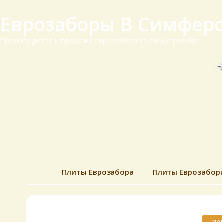
Еврозаборы В Симфер
Производство и продажа еврозаборов в Симферополе
Плиты Еврозабора
Плиты Еврозабор
ЗА